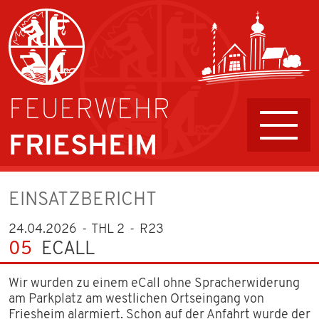
FEUERWEHR
FRIESHEIM
AKTIVE
EINSATZBERICHT
FÜHRUNG UND AUFGABEN
24.04.2026
THL 2
R23
05
ECALL
JUGENDFEUERWEHR
Wir wurden zu einem eCall ohne Spracherwiderung
KINDERFEUERWEHR
am Parkplatz am westlichen Ortseingang von
Friesheim alarmiert. Schon auf der Anfahrt wurde der