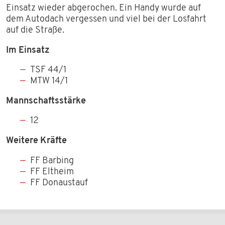
Einsatz wieder abgerochen. Ein Handy wurde auf
FAHRZEUGE
dem Autodach vergessen und viel bei der Losfahrt
auf die Straße.
EINSÄTZE
Im Einsatz
VEREIN
TSF 44/1
MTW 14/1
VORSTANDSCHAFT
Mannschaftsstärke
GESCHICHTE
12
Weitere Kräfte
MITGLIED WERDEN
FF Barbing
BILDER
FF Eltheim
FF Donaustauf
TERMINE