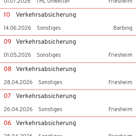
TERMINE 2026
01.07.2026
THL Unwetter
Friesheim
10
Verkehrsabsicherung
TERMINE 2025
14.06.2026
Sonstiges
Barbing
WISSENSWERTES
09
Verkehrsabsicherung
KONTAKT
01.05.2026
Sonstiges
Friesheim
DOWNLOADS
08
Verkehrsabsicherung
28.04.2026
Sonstiges
Friesheim
07
Verkehrsabsicherung
26.04.2026
Sonstiges
Friesheim
06
Verkehrsabsicherung