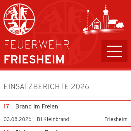
FEUERWEHR
FRIESHEIM
AKTIVE
EINSATZBERICHTE 2026
FÜHRUNG UND AUFGABEN
JUGENDFEUERWEHR
17
Brand im Freien
03.08.2026
B1 Kleinbrand
Friesheim
KINDERFEUERWEHR