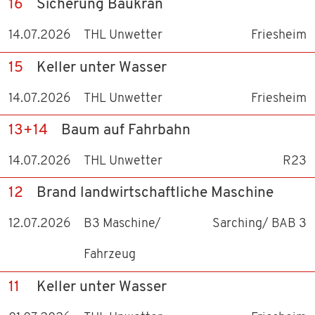
16
Sicherung Baukran
FAHRZEUGE
14.07.2026
THL Unwetter
Friesheim
EINSÄTZE
15
Keller unter Wasser
VEREIN
14.07.2026
THL Unwetter
Friesheim
VORSTANDSCHAFT
13+14
Baum auf Fahrbahn
14.07.2026
THL Unwetter
R23
GESCHICHTE
12
Brand landwirtschaftliche Maschine
MITGLIED WERDEN
12.07.2026
B3 Maschine/
Sarching/ BAB 3
BILDER
Fahrzeug
TERMINE
11
Keller unter Wasser