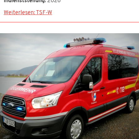
TERMINE 2026
Indienststellung:
2026
Weiterlesen: TSF-W
TERMINE 2025
WISSENSWERTES
KONTAKT
DOWNLOADS