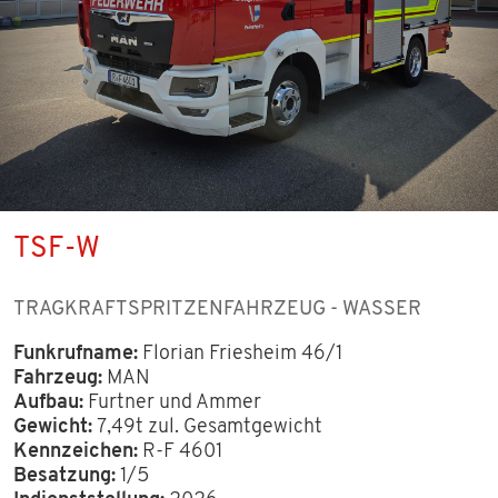
FAHRZEUGE
EINSÄTZE
VEREIN
VORSTANDSCHAFT
TSF-W
GESCHICHTE
TRAGKRAFTSPRITZENFAHRZEUG - WASSER
MITGLIED WERDEN
Funkrufname:
Florian Friesheim 46/1
Fahrzeug:
MAN
BILDER
Aufbau:
Furtner und Ammer
Gewicht:
7,49t zul. Gesamtgewicht
TERMINE
Kennzeichen:
R-F 4601
Besatzung:
1/5