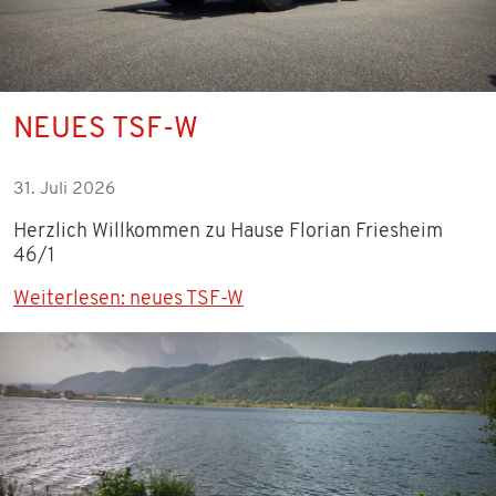
FAHRZEUGE
EINSÄTZE
NEUES TSF-W
VEREIN
31. Juli 2026
VORSTANDSCHAFT
Herzlich Willkommen zu Hause Florian Friesheim
46/1
GESCHICHTE
Weiterlesen: neues TSF-W
MITGLIED WERDEN
BILDER
TERMINE